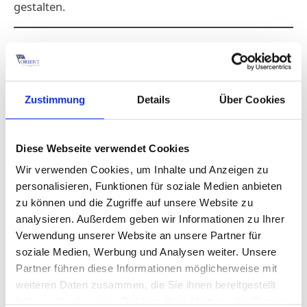
gestalten.
Vernetzte Logistik:
Digitalisierung und Big Data
Zustimmung
Details
Über Cookies
im RoRo Transport
Echtzeit-Überwachung und
Diese Webseite verwendet Cookies
transparente Lieferketten
Wir verwenden Cookies, um Inhalte und Anzeigen zu
Moderne RoRo-Schiffe sind mit Sensoren
personalisieren, Funktionen für soziale Medien anbieten
zu können und die Zugriffe auf unsere Website zu
ausgestattet, die den Status der Ladung
analysieren. Außerdem geben wir Informationen zu Ihrer
kontinuierlich überwachen. Kunden können ihre
Verwendung unserer Website an unsere Partner für
Transporte in Echtzeit verfolgen, was Vertrauen
soziale Medien, Werbung und Analysen weiter. Unsere
schafft und die Logistikplanung verbessert.
Partner führen diese Informationen möglicherweise mit
weiteren Daten zusammen, die Sie ihnen bereitgestellt
Blockchain für Transparenz und
haben oder die sie im Rahmen Ihrer Nutzung der Dienste