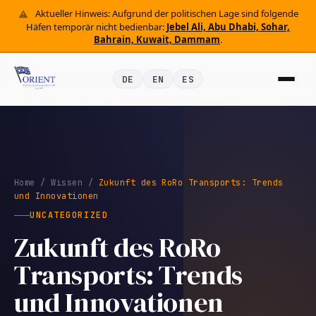
Aktueller Hinweis: Aufgrund der politischen Lage sind folgende
Häfen temporär nicht bedienbar:
Jebel Ali, Abu Dhabi, Sohar,
Bahrain, Kuwait, Dammam
.
DE
EN
ES
Home
/
Wissen
/
Zukunft des RoRo Transports: Trends
und Innovationen
UNCATEGORIZED
Zukunft des RoRo
Transports: Trends
und Innovationen