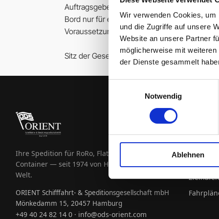
Auftragsgebers erweitert, (2) der Spediteur a
Wir verwenden Cookies, um I
Bord nur für eigenes Verschulden haftet und 
und die Zugriffe auf unsere 
Voraussetzungen nicht für nautisches Versch
Website an unsere Partner fü
möglicherweise mit weiteren
Sitz der Gesellschaft sowie Gerichtsstand und
der Dienste gesammelt habe
Einwilligungsauswahl
Notwendig
LEISTU
RoRo
Flatrack
Ihre Spedition für RoRo, Flatrack und
Ablehnen
Containe
Container — seit 1974 von Hamburg in die
Welt.
Zielhäfe
ORIENT Schifffahrt- & Speditionsgesellschaft mbH
Fahrplän
Mönkedamm 15, 20457 Hamburg
+49 40 24 82 14 0
info@ods-orient.com
·