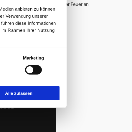
en des nautischen Verschulden oder Feuer an
 Medien anbieten zu können
in Art. 25 Abs. 2 CMNI genannten
hrer Verwendung unserer
 führen diese Informationen
ie im Rahmen Ihrer Nutzung
Marketing
TAKT & RECHT
bot anfragen
العربية
Alle zulassen
essum
nschutz