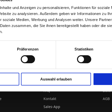
ls Verfrachter in den in § 512Abs. 2 Nr. 1 HGB aufgeführten Fäll
nhalte und Anzeigen zu personalisieren, Funktionen für soziale
(3) der Spediteur als Frachtführer im Sinne der CMNI unter den 
Website zu analysieren. Außerdem geben wir Informationen zu I
ulden, Feuer an Bord oder Mängel des Schiffes haftet.
r soziale Medien, Werbung und Analysen weiter. Unsere Partner
 Daten zusammen, die Sie ihnen bereitgestellt haben oder die s
 Erfüllungsort ist Hamburg.
n.
Präferenzen
Statistiken
NGEN
UNTERNEHMEN
KON
Standorte
Ange
Karriere
Auswahl erlauben
r
Wissen
Impr
n
FAQ
Date
e
Kontakt
AGB
Sales-App