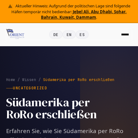
Aktueller Hinweis: Aufgrund der politischen Lage sind folgende
Häfen temporär nicht bedienbar:
Jebel Ali, Abu Dhabi, Sohar,
Bahrain, Kuwait, Dammam
.
DE
EN
ES
Home
/
Wissen
/
Südamerika per RoRo erschließen
UNCATEGORIZED
Südamerika per
RoRo erschließen
Erfahren Sie, wie Sie Südamerika per RoRo