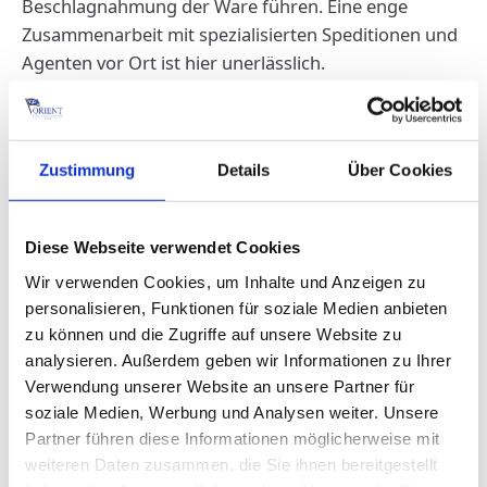
Beschlagnahmung der Ware führen. Eine enge
Zusammenarbeit mit spezialisierten Speditionen und
Agenten vor Ort ist hier unerlässlich.
Sprachbarrieren, Bürokratie und lokale
Besonderheiten: Tipps aus der Praxis
Zustimmung
Details
Über Cookies
Obwohl Spanisch und Portugiesisch die
dominierenden Sprachen sind, unterscheiden sich
Begriffe, Anforderungen und Behördenabläufe von
Diese Webseite verwendet Cookies
Land zu Land. Oft führen kleine Missverständnisse zu
Wir verwenden Cookies, um Inhalte und Anzeigen zu
Verzögerungen. Lokale Partner, die mit der
personalisieren, Funktionen für soziale Medien anbieten
Bürokratie vertraut sind, wirken hier als kulturelle
zu können und die Zugriffe auf unsere Website zu
und fachliche Brückenbauer.
analysieren. Außerdem geben wir Informationen zu Ihrer
Verwendung unserer Website an unsere Partner für
Auch das Timing ist entscheidend: Feiertage,
soziale Medien, Werbung und Analysen weiter. Unsere
politische Umbrüche oder Hafenstreiks können
Partner führen diese Informationen möglicherweise mit
Abläufe beeinträchtigen. Vorausschauende Planung
weiteren Daten zusammen, die Sie ihnen bereitgestellt
und regelmäßiger Kontakt zu Agenten vor Ort