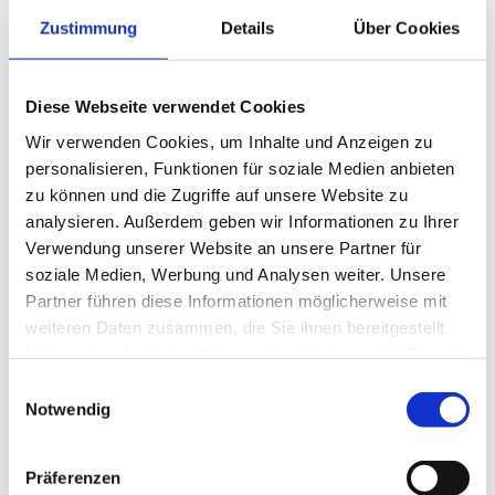
Zustimmung
Details
Über Cookies
Große
Baumaschinen oder Agrarfahrzeuge
stellen
besondere Anforderungen an die Transportlogistik.
Individuelle
RoRo-Lösungen
ermöglichen es, diese
Diese Webseite verwendet Cookies
Maschinen
sicher und unversehrt zu verschiffen,
Wir verwenden Cookies, um Inhalte und Anzeigen zu
ohne sie zerlegen zu müssen
.
personalisieren, Funktionen für soziale Medien anbieten
zu können und die Zugriffe auf unsere Website zu
Projektlogistik: Transport von
analysieren. Außerdem geben wir Informationen zu Ihrer
Verwendung unserer Website an unsere Partner für
übergroßen und sensiblen
soziale Medien, Werbung und Analysen weiter. Unsere
Maschinen oder
Partner führen diese Informationen möglicherweise mit
Infrastrukturkomponenten
weiteren Daten zusammen, die Sie ihnen bereitgestellt
haben oder die sie im Rahmen Ihrer Nutzung der Dienste
gesammelt haben.
Die
RoRo-Logistik
spielt eine zentrale Rolle bei
Einwilligungsauswahl
Notwendig
komplexen Infrastrukturprojekten
, die den
weltweiten Transport von sperrigen und
empfindlichen Maschinen
erfordern. Hier sind
Präferenzen