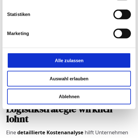
detaillierte Planung und speziell ausgestattete
RoRo-Schiffe
erforderlich.
Statistiken
Wichtige Faktoren bei
der Auswahl einer
Marketing
maßgeschneiderten
RoRo-Lösung
Alle zulassen
Auswahl erlauben
Kosten-Nutzen-Analyse: Wann
sich eine individuelle
Ablehnen
Logistikstrategie wirklich
lohnt
Eine
detaillierte Kostenanalyse
hilft Unternehmen