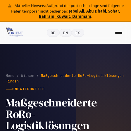
Aktueller Hinweis: Aufgrund der politischen Lage sind folgende
Häfen temporär nicht bedienbar:
Jebel Ali, Abu Dhabi, Sohar,
Bahrain, Kuwait, Dammam
.
DE
EN
ES
Home
/
Wissen
/
Maßgeschneiderte RoRo-Logistiklösungen
finden
UNCATEGORIZED
Maßgeschneiderte
RoRo-
Logistiklösungen