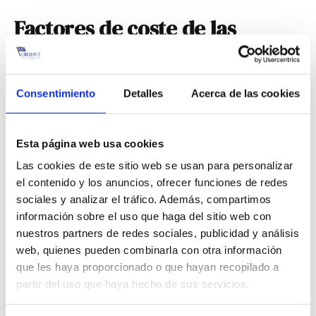
Factores de coste de las
exportaciones
Los gastos de envío para exportar maquinaria de
Consentimiento
Detalles
Acerca de las cookies
gran tamaño dependen de varios factores, como el
peso, el volumen y la elección del modo de
transporte. Las empresas deben tener en cuenta los
Esta página web usa cookies
siguientes puntos para optimizar los costes:
Las cookies de este sitio web se usan para personalizar
el contenido y los anuncios, ofrecer funciones de redes
Tamaño del envase
En el transporte marítimo, el
sociales y analizar el tráfico. Además, compartimos
tamaño del contenedor (20 o 40 pies) determina
información sobre el uso que haga del sitio web con
los costes.
nuestros partners de redes sociales, publicidad y análisis
Peso y volumen
Las máquinas más pesadas y
web, quienes pueden combinarla con otra información
voluminosas ocasionan gastos de envío más
que les haya proporcionado o que hayan recopilado a
elevados.
partir del uso que haya hecho de sus servicios.
Tasas portuarias y derechos de aduana en