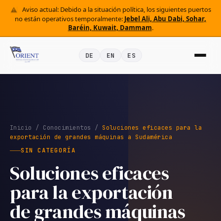
Aviso actual: Debido a la situación política, los siguientes puertos
no están operativos temporalmente:
Jebel Ali, Abu Dabi, Sohar,
Baréin, Kuwait, Dammam
.
DE
EN
ES
Inicio
/
Conocimientos
/
Soluciones eficaces para la
exportación de grandes máquinas a Sudamérica
SIN CATEGORÍA
Soluciones eficaces
para la exportación
de grandes máquinas