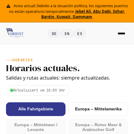
Aviso actual: Debido a la situación política, los siguientes puertos
no están operativos temporalmente:
Jebel Ali, Abu Dabi, Sohar,
Baréin, Kuwait, Dammam
.
DE
EN
ES
HORARIOS
Horarios actuales.
Salidas y rutas actuales: siempre actualizadas.
Aktualisiert um 10:09 Uhr
Alle Fahrtgebiete
Europa – Mittelamerika
Europa – Mittelmeer /
Europa – Rotes Meer &
Levante
Arabischer Golf