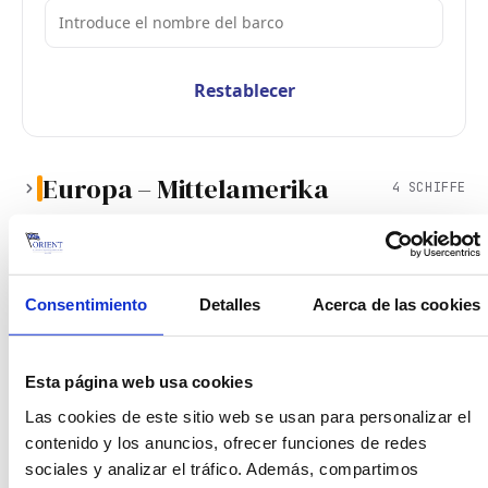
Restablecer
Europa – Mittelamerika
4 SCHIFFE
M/V
Europa – Südamerika
CAM
Hoegh Yokohama
8 SCHIFFE
Ostküste
Consentimiento
Detalles
Acerca de las cookies
ABFAHRT
24.07.2026
Amberes
M/V
Europa – Südamerika
SAEC
↑
LADEHÄFEN · ETS
Grande Francia
Esta página web usa cookies
7 SCHIFFE
Westküste
Amberes
24.07.2026
Las cookies de este sitio web se usan para personalizar el
ABFAHRT
14.07.2026
Amberes
contenido y los anuncios, ofrecer funciones de redes
Le Havre
28.07.2026
M/V
Europa – Westafrika
sociales y analizar el tráfico. Además, compartimos
SAWC
2 SCHIFFE
↑
Vigo
01.08.2026
LADEHÄFEN · ETS
Sumire Leader