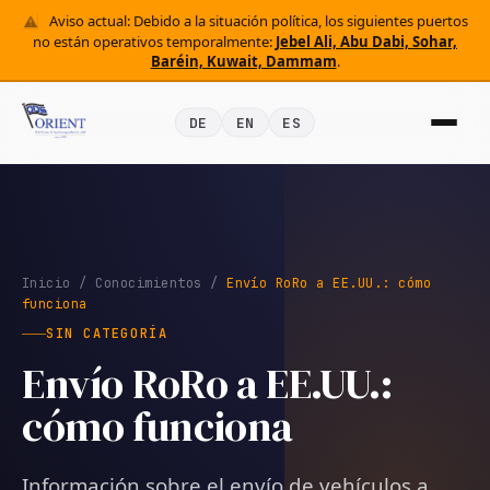
Aviso actual: Debido a la situación política, los siguientes puertos
no están operativos temporalmente:
Jebel Ali, Abu Dabi, Sohar,
Baréin, Kuwait, Dammam
.
DE
EN
ES
Inicio
/
Conocimientos
/
Envío RoRo a EE.UU.: cómo
funciona
SIN CATEGORÍA
Envío RoRo a EE.UU.:
cómo funciona
Información sobre el envío de vehículos a