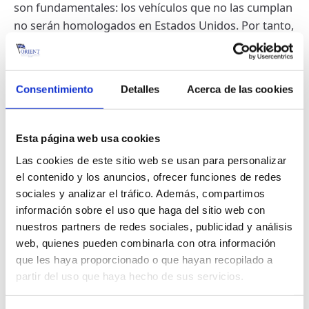
son fundamentales: los vehículos que no las cumplan
no serán homologados en Estados Unidos. Por tanto,
conviene comprobar de antemano si el modelo
cumple la normativa estadounidense; de lo contrario,
en el peor de los casos, se corre el riesgo de
Consentimiento
Detalles
Acerca de las cookies
repatriación a su costa.
El proceso de transporte RoRo a EE.UU.: del puerto
a la entrega
Esta página web usa cookies
Selección del puerto de salida correcto y del
Las cookies de este sitio web se usan para personalizar
puerto de destino adecuado en EE.UU.
el contenido y los anuncios, ofrecer funciones de redes
En Europa, Hamburgo, Bremerhaven, Amberes y
sociales y analizar el tráfico. Además, compartimos
Zeebrugge figuran entre los puertos de salida RoRo
información sobre el uso que haga del sitio web con
más importantes. En EE.UU., puertos como
nuestros partners de redes sociales, publicidad y análisis
Baltimore, Brunswick, Jacksonville y Galveston son
web, quienes pueden combinarla con otra información
destinos populares. Dependiendo de la región de
que les haya proporcionado o que hayan recopilado a
partir del uso que haya hecho de sus servicios.
destino dentro de EE.UU., el puerto debe elegirse
estratégicamente para minimizar los costes de