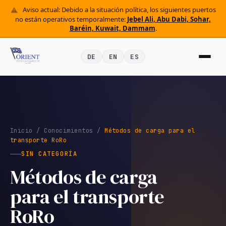
Aviso actual: Debido a la situación política, los siguientes puertos
no están operativos temporalmente:
Jebel Ali, Abu Dabi, Sohar,
Baréin, Kuwait, Dammam
.
DE
EN
ES
Inicio
/
Conocimientos
/
Métodos de carga para el
transporte RoRo
SIN CATEGORÍA
Métodos de carga
para el transporte
RoRo