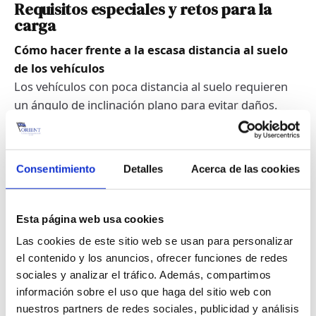
Requisitos especiales y retos para la
carga
Cómo hacer frente a la escasa distancia al suelo
de los vehículos
Los vehículos con poca distancia al suelo requieren
un ángulo de inclinación plano para evitar daños.
Carga en condiciones meteorológicas extremas
Los fuertes vientos, la lluvia o el hielo pueden
Consentimiento
Detalles
Acerca de las cookies
dificultar el proceso de carga. Las tripulaciones de los
puertos y los buques recurren a medidas de
protección especiales.
Esta página web usa cookies
Las cookies de este sitio web se usan para personalizar
Tecnología e innovación en los métodos
el contenido y los anuncios, ofrecer funciones de redes
de carga
sociales y analizar el tráfico. Además, compartimos
información sobre el uso que haga del sitio web con
Sistemas de rampa automatizados para optimizar
nuestros partners de redes sociales, publicidad y análisis