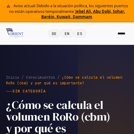
Aviso actual: Debido a la situación política, los siguientes puertos
no están operativos temporalmente:
Jebel Ali, Abu Dabi, Sohar,
Baréin, Kuwait, Dammam
.
DE
EN
ES
Inicio
/
Conocimientos
/
¿Cómo se calcula el volumen
RoRo (cbm) y por qué es importante?
SIN CATEGORÍA
¿Cómo se calcula el
volumen RoRo (cbm)
y por qué es