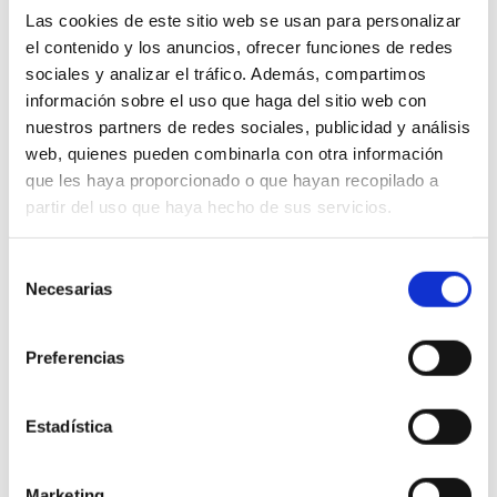
provocar:
Las cookies de este sitio web se usan para personalizar
el contenido y los anuncios, ofrecer funciones de redes
planificación incorrecta de la carga
sociales y analizar el tráfico. Además, compartimos
Retrasos en el puerto
información sobre el uso que haga del sitio web con
costes adicionales de manipulación
nuestros partners de redes sociales, publicidad y análisis
web, quienes pueden combinarla con otra información
Denegación de carga
que les haya proporcionado o que hayan recopilado a
partir del uso que haya hecho de sus servicios.
plomo.
Selección
Tabla Ejemplo de cálculo de
Necesarias
de
roro cbm
consentimiento
Preferencias
Tipo de vehículo Coche estándar
Longitud 4 5 metros
Anchura 1 8 metros
Estadística
Altura 15 metros
Volumen 12 15 cbm
Marketing