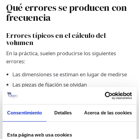
Qué errores se producen con
frecuencia
Errores típicos en el cálculo del
volumen
En la práctica, suelen producirse los siguientes
errores:
Las dimensiones se estiman en lugar de medirse
Las piezas de fijación se olvidan
Las dimensiones se convierten incorrectamente
Se subestima la altura
Consentimiento
Detalles
Acerca de las cookies
Efectos de estos errores
Los errores en el cálculo del roro cbm pueden
Esta página web usa cookies