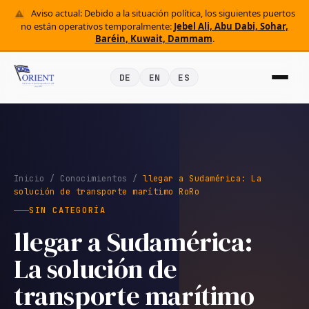
Aviso actual: Debido a la situación política, los siguientes puertos
no están operativos temporalmente:
Jebel Ali, Abu Dabi, Sohar,
Baréin, Kuwait, Dammam
.
DE
EN
ES
Inicio
/
Conocimientos
/
llegar a Sudamérica: La
solución de transporte marítimo RoRo
SIN CATEGORÍA
llegar a Sudamérica:
La solución de
transporte marítimo