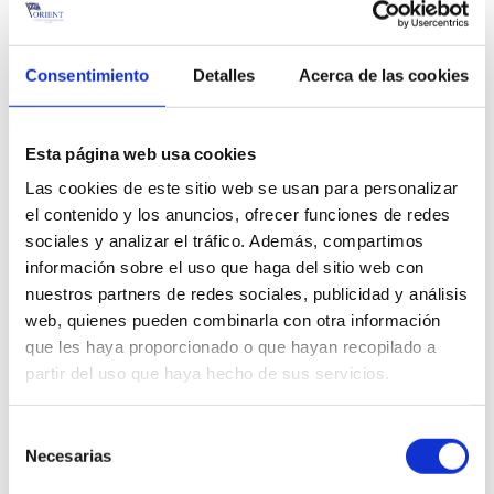
RoRo más
importantes de
Consentimiento
Detalles
Acerca de las cookies
Sudamérica
Esta página web usa cookies
Importantes puertos de salida
Las cookies de este sitio web se usan para personalizar
el contenido y los anuncios, ofrecer funciones de redes
en Europa y sus ventajas
sociales y analizar el tráfico. Además, compartimos
información sobre el uso que haga del sitio web con
Bremerhaven (Alemania):
Gran puerto de
nuestros partners de redes sociales, publicidad y análisis
transbordo de vehículos
web, quienes pueden combinarla con otra información
Zeebrugge (Bélgica):
Conexiones rápidas con la
que les haya proporcionado o que hayan recopilado a
región atlántica
partir del uso que haya hecho de sus servicios.
Southampton (Reino Unido):
Importante puerto
Selección
de exportación para el sector del automóvil
Necesarias
de
consentimiento