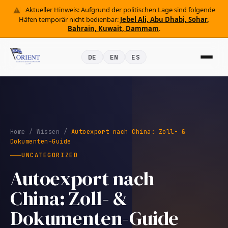
Aktueller Hinweis: Aufgrund der politischen Lage sind folgende
Häfen temporär nicht bedienbar:
Jebel Ali, Abu Dhabi, Sohar,
Bahrain, Kuwait, Dammam
.
DE
EN
ES
Home
/
Wissen
/
Autoexport nach China: Zoll- &
Dokumenten-Guide
UNCATEGORIZED
Autoexport nach
China: Zoll- &
Dokumenten-Guide