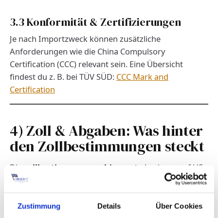
3.3 Konformität & Zertifizierungen
Je nach Importzweck können zusätzliche
Anforderungen wie die China Compulsory
Certification (CCC) relevant sein. Eine Übersicht
findest du z. B. bei TÜV SÜD:
CCC Mark and
Certification
4) Zoll & Abgaben: Was hinter
den Zollbestimmungen steckt
Die
zollbestimmungen china auto
basieren auf HS-
Code, Zollwert und Fahrzeugeigenschaften. Fehler
führen häufig zu Verzögerungen oder
Nachforderungen. Konkrete Abgabensätze hängen
Zustimmung
Details
Über Cookies
vom Einzelfall ab – daher nennen wir bewusst keine