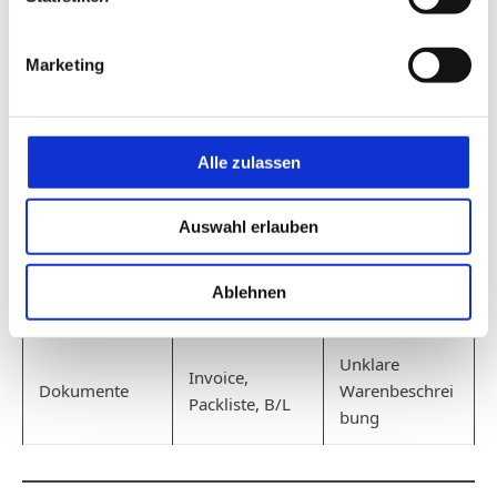
nach China
Marketing
Häufige
Phase
Prüfpunkte
Fehler
Alle zulassen
Konformität,
Regulatorik
Zu spät geprüft
Importzweck
Auswahl erlauben
VIN, HS-Code,
Inkonsistente
Daten
technische
Ablehnen
Angaben
Daten
Unklare
Invoice,
Dokumente
Warenbeschrei
Packliste, B/L
bung