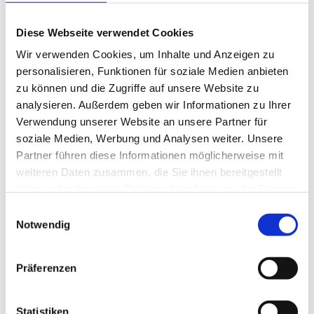
Preise.
Diese Webseite verwendet Cookies
Wir verwenden Cookies, um Inhalte und Anzeigen zu
5) Transportarten: RoRo oder
personalisieren, Funktionen für soziale Medien anbieten
zu können und die Zugriffe auf unsere Website zu
Container?
analysieren. Außerdem geben wir Informationen zu Ihrer
Verwendung unserer Website an unsere Partner für
RoRo:
Effizient für fahrbereite Fahrzeuge,
soziale Medien, Werbung und Analysen weiter. Unsere
standardisierte Prozesse.
Partner führen diese Informationen möglicherweise mit
Container:
Mehr Schutz, aber höherer Stau- und
weiteren Daten zusammen, die Sie ihnen bereitgestellt
Dokumentationsaufwand.
haben oder die sie im Rahmen Ihrer Nutzung der Dienste
gesammelt haben.
Einwilligungsauswahl
Eine praktische Vorbereitungshilfe findest du hier:
Notwendig
Checkliste für die RoRo-Verschiffung
Präferenzen
6) Checkliste: Autoexport
Statistiken