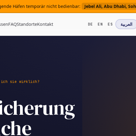
olgende Häfen temporär nicht bedienbar:
Jebel Ali, Abu Dhabi, S
ssen
FAQ
Standorte
Kontakt
العربية
DE
EN
ES
 ich sie wirklich?
icherung
uche