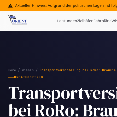
Aktueller Hinweis: Aufgrund der politischen Lage sind f
Leistungen
Zielhäfen
Fahrpläne
Wi
Home
/
Wissen
/
Transportversicherung bei RoRo: Brauche
UNCATEGORIZED
Transportvers
bei RoRo: Bra