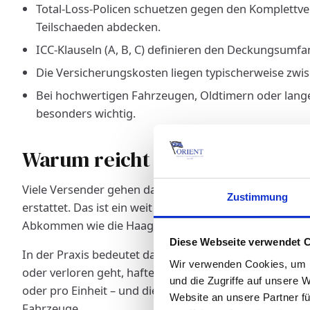
Total-Loss-Policen schuetzen gegen den Komplettver
Teilschaeden abdecken.
ICC-Klauseln (A, B, C) definieren den Deckungsumfa
Die Versicherungskosten liegen typischerweise zwi
Bei hochwertigen Fahrzeugen, Oldtimern oder lang
besonders wichtig.
Warum reicht die Carrier-Haft
Viele Versender gehen davon aus, dass die Reederei i
Zustimmung
erstattet. Das ist ein weit verbreiteter Irrtum. Die Haf
Abkommen wie die Haager Regeln stark begrenzt.
Diese Webseite verwendet 
In der Praxis bedeutet das: Selbst wenn dein Fahrzeu
Wir verwenden Cookies, um I
oder verloren geht, haftet der Carrier nur bis zu ei
und die Zugriffe auf unsere 
oder pro Einheit – und dieser Betrag liegt weit unter 
Website an unsere Partner fü
Fahrzeuge.