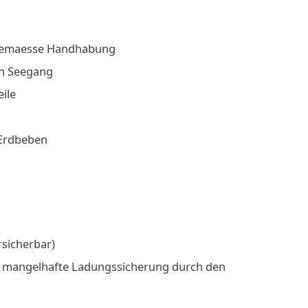
chgemaesse Handhabung
n Seegang
ile
 Erdbeben
rsicherbar)
 mangelhafte Ladungssicherung durch den