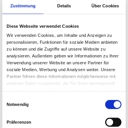
Zustimmung
Details
Über Cookies
Wichtige Überlegungen bei der RoRo-
Verschiffung von Baumaschinen
Diese Webseite verwendet Cookies
Abmessungen und Gewicht
: Stellen Sie sicher,
dass die Maschinen den Spezifikationen des RoRo-
Wir verwenden Cookies, um Inhalte und Anzeigen zu
Schiffs entsprechen.
personalisieren, Funktionen für soziale Medien anbieten
zu können und die Zugriffe auf unsere Website zu
Versicherung
: Schließen Sie eine umfassende
analysieren. Außerdem geben wir Informationen zu Ihrer
Transportversicherung ab, um Ihre Investition zu
Verwendung unserer Website an unsere Partner für
schützen.
soziale Medien, Werbung und Analysen weiter. Unsere
Zollbestimmungen
: Informieren Sie sich über die
Partner führen diese Informationen möglicherweise mit
Zollvorschriften des Bestimmungslandes, um
weiteren Daten zusammen, die Sie ihnen bereitgestellt
haben oder die sie im Rahmen Ihrer Nutzung der Dienste
einen reibungslosen Ablauf zu gewährleisten.
gesammelt haben.
Einwilligungsauswahl
Fazit
Notwendig
Die RoRo-Verschiffung bietet eine effektive und
Präferenzen
zuverlässige Methode für den internationalen