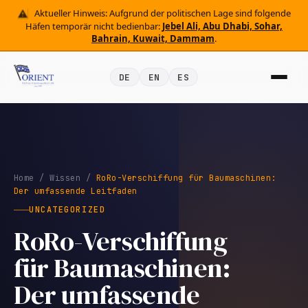
Aktueller Hinweis: Aufgrund der politischen Lage sind folgende
Häfen temporär nicht bedienbar:
Jebel Ali, Abu Dhabi, Sohar,
Bahrain, Kuwait, Dammam
.
DE
EN
ES
Home
/
Wissen
/
RoRo-Verschiffung für Baumaschinen:
Der umfassende Leitfaden
UNCATEGORIZED
RoRo-Verschiffung
für Baumaschinen:
Der umfassende