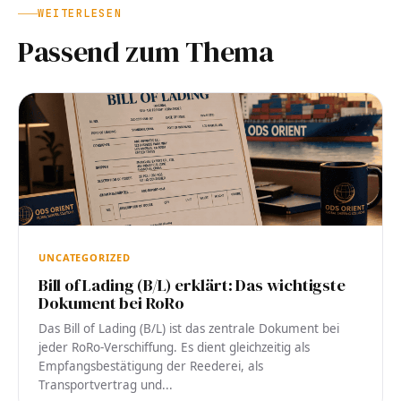
WEITERLESEN
Passend zum Thema
UNCATEGORIZED
Bill of Lading (B/L) erklärt: Das wichtigste
Dokument bei RoRo
Das Bill of Lading (B/L) ist das zentrale Dokument bei
jeder RoRo-Verschiffung. Es dient gleichzeitig als
Empfangsbestätigung der Reederei, als
Transportvertrag und...