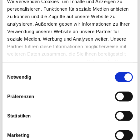
Verkaeufer:
Wir verwenden Cookies, um Inhalte und Anzeigen zu
personalisieren, Funktionen für soziale Medien anbieten
Der Verkaeufer muss sich im Zielland mit den
zu können und die Zugriffe auf unsere Website zu
Zollvorschriften auskennen.
analysieren. Außerdem geben wir Informationen zu Ihrer
Verwendung unserer Website an unsere Partner für
Der Verkaeufer traegt das Risiko von
soziale Medien, Werbung und Analysen weiter. Unsere
Zollverzoegerungen und Steueraenderungen.
Partner führen diese Informationen möglicherweise mit
Der Verkaeufer muss moeglicherweise im Zielland
weiteren Daten zusammen, die Sie ihnen bereitgestellt
als Importeur registriert sein.
haben oder die sie im Rahmen Ihrer Nutzung der Dienste
gesammelt haben.
Die Kalkulation ist fuer den Verkaeufer komplex,
Einwilligungsauswahl
fuer den Kaeufer maximal transparent.
Notwendig
DDP ist bei RoRo-Verschiffungen eher selten, kommt
Präferenzen
aber bei professionellen Fahrzeughaendlern und
Umzugsdienstleistern vor, die einen Rundum-Service
anbieten.
Statistiken
Welcher Incoterm ist fuer Ihre
Marketing