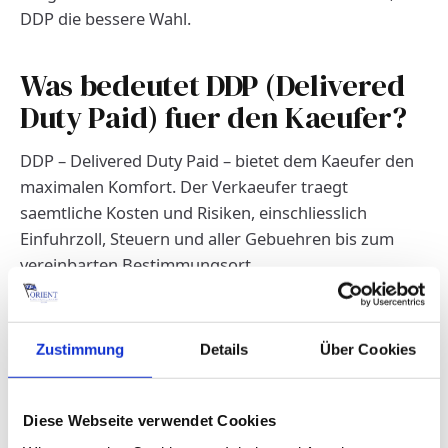
DDP die bessere Wahl.
Was bedeutet DDP (Delivered
Duty Paid) fuer den Kaeufer?
DDP – Delivered Duty Paid – bietet dem Kaeufer den
maximalen Komfort. Der Verkaeufer traegt
saemtliche Kosten und Risiken, einschliesslich
Einfuhrzoll, Steuern und aller Gebuehren bis zum
vereinbarten Bestimmungsort.
Der Kaeufer muss lediglich das Fahrzeug am
Bestimmungsort entgegennehmen. Alle anderen
Zustimmung
Details
Über Cookies
Kosten – Transport, Versicherung, Zoll, Steuern – sind
im Kaufpreis enthalten.
Diese Webseite verwendet Cookies
DDP stellt die hoechsten Anforderungen an den