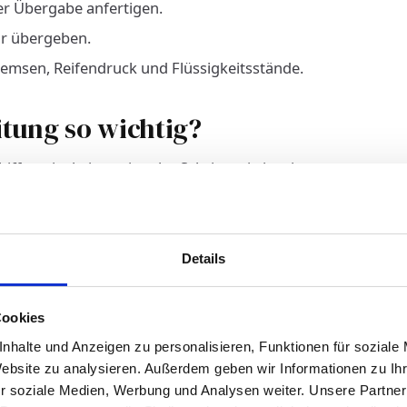
r Übergabe anfertigen.
ur übergeben.
emsen, Reifendruck und Flüssigkeitsstände.
itung so wichtig?
fung ist kein optionaler Schritt – sie ist eine
g Fahrzeuge ab, die nicht den Vorschriften
, Zeitverlust und im schlimmsten Fall eine
Details
alinspektion ohne Beanstandungen.
n, falls während des Transports Schäden
Cookies
ten Punkt ab.
nhalte und Anzeigen zu personalisieren, Funktionen für soziale
Website zu analysieren. Außerdem geben wir Informationen zu I
 RoRo-Verschiffung sein?
r soziale Medien, Werbung und Analysen weiter. Unsere Partner