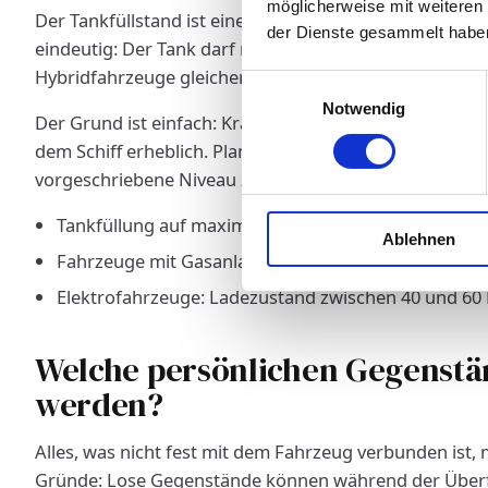
möglicherweise mit weiteren
Der Tankfüllstand ist eine der häufigsten Ursachen für
der Dienste gesammelt habe
eindeutig: Der Tank darf maximal zu einem Viertel gefüll
Hybridfahrzeuge gleichermaßen.
Einwilligungsauswahl
Notwendig
Der Grund ist einfach: Kraftstoff ist eine Gefahrgutquel
dem Schiff erheblich. Plane daher rechtzeitig vor der 
vorgeschriebene Niveau zu bringen.
Tankfüllung auf maximal ein Viertel – bei manchen 
Ablehnen
Fahrzeuge mit Gasanlagen (LPG/CNG): Gastank vollst
Elektrofahrzeuge: Ladezustand zwischen 40 und 60 
Welche persönlichen Gegenstä
werden?
Alles, was nicht fest mit dem Fahrzeug verbunden ist, 
Gründe: Lose Gegenstände können während der Überf