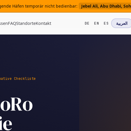
olgende Häfen temporär nicht bedienbar:
Jebel Ali, Abu Dhabi, S
ssen
FAQ
Standorte
Kontakt
العربية
DE
EN
ES
mative Checkliste
RoRo
ie