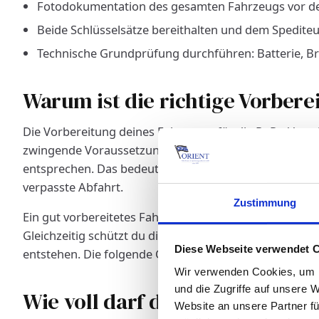
Fotodokumentation des gesamten Fahrzeugs vor de
Beide Schlüsselsätze bereithalten und dem Spedite
Technische Grundprüfung durchführen: Batterie, Br
Warum ist die richtige Vorbere
Die Vorbereitung deines Fahrzeugs für die RoRo-Verschif
zwingende Voraussetzung. Terminals lehnen regelmäßi
entsprechen. Das bedeutet für dich: zusätzliche Kosten
verpasste Abfahrt.
Zustimmung
Ein gut vorbereitetes Fahrzeug durchläuft die Termin
Gleichzeitig schützt du dich vor Haftungsstreitigkeite
Diese Webseite verwendet 
entstehen. Die folgende Checkliste deckt jeden relevan
Wir verwenden Cookies, um I
und die Zugriffe auf unsere 
Wie voll darf der Tank bei der
Website an unsere Partner fü