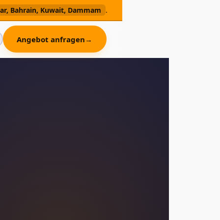
ohar, Bahrain, Kuwait, Dammam
.
Angebot anfragen
→