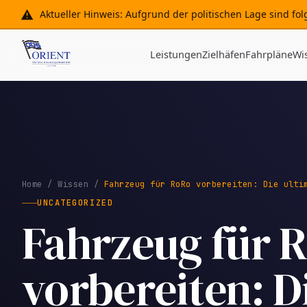
Aktueller Hinweis: Aufgrund der politischen Lage sind f
Leistungen
Zielhäfen
Fahrpläne
Wi
Home
/
Wissen
/
Fahrzeug für RoRo vorbereiten: Die ulti
UNCATEGORIZED
Fahrzeug für 
vorbereiten: D