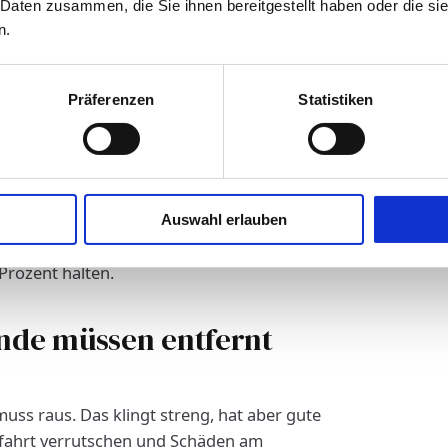
 Daten zusammen, die Sie ihnen bereitgestellt haben oder die s
 Ablehnungen am Terminal. Die Vorschrift ist
n.
t sein. Das betrifft Benzin-, Diesel- und
Präferenzen
Statistiken
le. Ein voller Tank erhöht das Brandrisiko auf
Anlieferung, den Tank auf das
Terminals sogar weniger.
Auswahl erlauben
ändig entleeren und Ventil schließen.
Prozent halten.
nde müssen entfernt
muss raus. Das klingt streng, hat aber gute
ahrt verrutschen und Schäden am