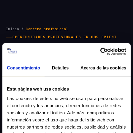
Inicio
/
Carrera profesional
OPORTUNIDADES PROFESIONALES EN ODS ORIENT
Únete a nosotros
la
tripulación.
Consentimiento
Detalles
Acerca de las cookies
Desde 1974 realizamos envíos desde Hamburgo
a todo el mundo, con un equipo muy unido.
Esta página web usa cookies
Únete a nosotros para dar forma a la próxima
Las cookies de este sitio web se usan para personalizar
etapa.
el contenido y los anuncios, ofrecer funciones de redes
2 puestos vacantes · Ubicación: Hamburgo
sociales y analizar el tráfico. Además, compartimos
información sobre el uso que haga del sitio web con
Transitario (h/m/d)
→
nuestros partners de redes sociales, publicidad y análisis