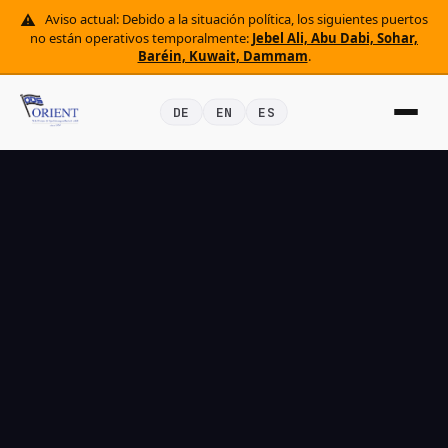
Aviso actual: Debido a la situación política, los siguientes puertos
no están operativos temporalmente:
Jebel Ali, Abu Dabi, Sohar,
Baréin, Kuwait, Dammam
.
DE
EN
ES