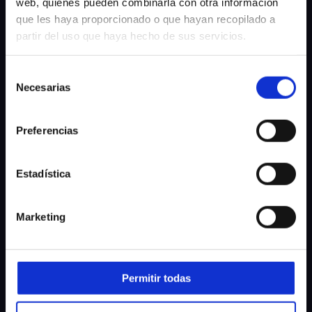
web, quienes pueden combinarla con otra información
Aprendiz de transitario y servicios logísticos (h/m/d)
→
que les haya proporcionado o que hayan recopilado a
partir del uso que haya hecho de sus servicios.
Ver ofertas de empleo
→
Selección
Necesarias
de
Candidatura espontánea
consentimiento
Preferencias
Estadística
Marketing
Permitir todas