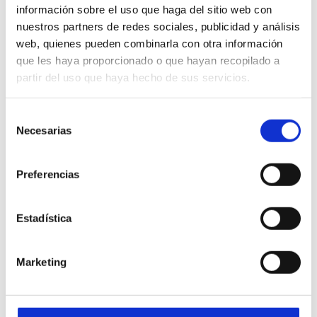
construcción
información sobre el uso que haga del sitio web con
nuestros partners de redes sociales, publicidad y análisis
web, quienes pueden combinarla con otra información
Las rutas desde Bremerhaven y Hamburgo prestan
que les haya proporcionado o que hayan recopilado a
servicio regularmente a todas estas regiones. La
partir del uso que haya hecho de sus servicios.
demanda de excavadoras, cargadoras sobre ruedas y
bulldozers es especialmente alta.
Selección
Necesarias
de
Aquí encontrará información y consejos sobre el
consentimiento
mercado: https://odsorient.com/baumaschinen-in-
Preferencias
den-nahen-osten-verschiffen-marktpreise-tipps
Estadística
¿Qué documentos necesita
para exportar maquinaria de
Marketing
construcción?
La exportación de maquinaria de construcción