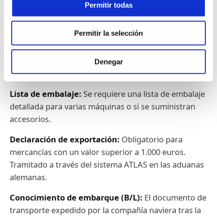
requiere una documentación cuidadosa. La falta de
Permitir todas
documentación o su presentación incorrecta pueden
provocar retrasos considerables y costes adicionales.
Permitir la selección
Factura comercial:
Debe incluir el valor de la
máquina, el comprador, el vendedor y una
Denegar
descripción detallada de la máquina.
Lista de embalaje:
Se requiere una lista de embalaje
detallada para varias máquinas o si se suministran
accesorios.
Declaración de exportación:
Obligatorio para
mercancías con un valor superior a 1.000 euros.
Tramitado a través del sistema ATLAS en las aduanas
alemanas.
Conocimiento de embarque (B/L):
El documento de
transporte expedido por la compañía naviera tras la