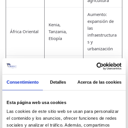
agricultura
Aumento:
expansión de
Kenia,
las
África Oriental
Tanzania,
infraestructura
Etiopía
s y
urbanización
Estable -
Egipto,
Construcción y
Norte de África
Marruecos,
proyectos
Túnez
Consentimiento
Detalles
Acerca de las cookies
industriales
Crecimiento:
Esta página web usa cookies
extracción de
Kazajstán,
materias
Las cookies de este sitio web se usan para personalizar
Asia Central
Uzbekistán
primas y
el contenido y los anuncios, ofrecer funciones de redes
proyectos de
sociales y analizar el tráfico. Además, compartimos